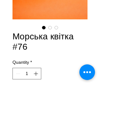
Морська квітка
#76
Quantity
*
Contact Us to Purchase
Морська квітка #76
Лера Літвінова
Кераміка, ручне ліплення
175 мл