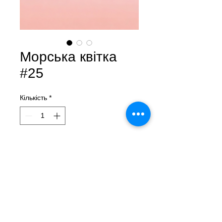
Морська квітка
#25
Кількість
*
Зверніться до нас, щоб придбати товар
Морська квітка #25
Лера Літвінова
Кераміка, ручне ліплення
6х8х8 см
2023