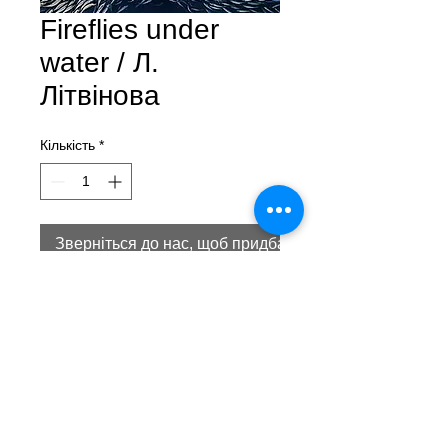
Fireflies under
water / Л.
Літвінова
Кількість
*
Зверніться до нас, щоб придбати товар
Fireflies under water (пер. с англ. -
"Світляки під водою")
Лера Літвінова
олія, поталь, полотно
110 х 90 см
2021