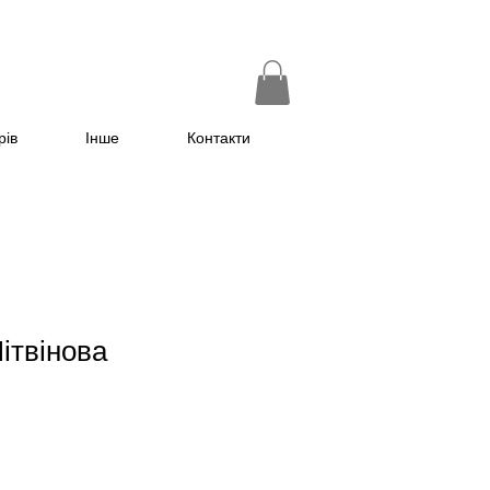
рів
Інше
Контакти
Літвінова