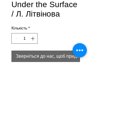
Under the Surface
/ Л. Літвінова
Кількість
*
Зверніться до нас, щоб придбати товар
Under the Surface (пер. с англ. - "Під
поверхнею")
Лера Літвінова
олія, поталь, полотно
100 х 80 см
2020